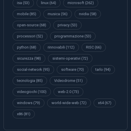
isa
(53)
linux
(64)
microsoft
(262)
mobile
(85)
musica
(56)
nvidia
(58)
open-source
(68)
privacy
(53)
processori
(52)
programmazione
(53)
python
(68)
rinnovabili
(112)
RISC
(66)
sicurezza
(98)
sistemi-operativi
(72)
social-network
(95)
software
(70)
tarlo
(94)
tecnologia
(85)
Videodrome
(51)
videogiochi
(100)
web-2.0
(73)
windows
(79)
world-wide-web
(72)
x64
(67)
x86
(81)