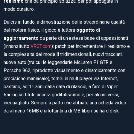
realismo
che da principio spiazza, per poi appagare in
modo duraturo.
Dulcis in fundo, a dimostrazione delle straordinarie qualità
del motore fisico, il gioco è tuttora
oggetto di
aggiornamento
da parte di un’estesa base di appassionati
(innanzitutto
VRGT.com
): patch per incrementare il realismo e
la complessità dei modelli tridimensionali, nuovi tracciati,
nuove auto (tra cui le leggendarie McLaren F1 GTR e
Porsche 962, riprodotte visualmente e dinamicamente con
precisione maniacale), tornei in multiplayer via Internet,
bastano, ad 11 anni dalla data di rilascio, a fare di Viper
Racing un titolo ancora godibilissimo e, per alcuni versi,
ineguagliato. Sempre a patto che abbiate una scheda video
da almeno 16MB e un’ottantina di MB liberi su hard disk.