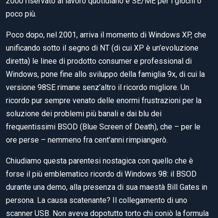
2000 riservato al lavoro quotidiano e SE/ME per i giochi o
poco più.
Poco dopo, nel 2001, arriva il momento di Windows XP, che
unificando sotto il segno di NT (di cui XP è un’evoluzione
diretta) le linee di prodotto consumer e professional di
Windows, pone fine allo sviluppo della famiglia 9x, di cui la
versione 98SE rimane senz’altro il ricordo migliore. Un
ricordo pur sempre venato delle enormi frustrazioni per la
soluzione dei problemi più banali e dai blu dei
frequentissimi BSOD (Blue Screen of Death), che – per le
ore perse – nemmeno fra cent’anni rimpiangerò.
Chiudiamo questa parentesi nostagica con quello che è
forse il più emblematico ricordo di Windows 98: il BSOD
durante una demo, alla presenza di sua maestà Bill Gates in
persona. La causa scatenante? Il collegamento di uno
scanner USB. Non aveva dopotutto torto chi coniò la formula