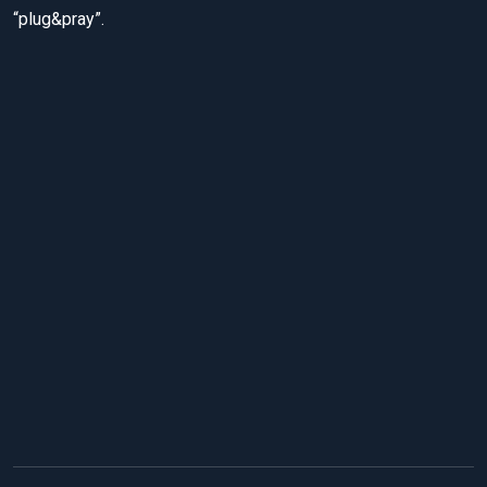
“plug&pray”.