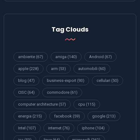
Tag Clouds
ambiente
(67)
amiga
(140)
Android
(67)
apple
(228)
arm
(53)
automobili
(60)
blog
(47)
business-export
(93)
cellulari
(50)
CISC
(64)
commodore
(61)
computer architecture
(57)
cpu
(115)
energia
(215)
facebook
(59)
google
(213)
Intel
(107)
internet
(76)
iphone
(104)
isa
(53)
linux
(64)
microsoft
(262)