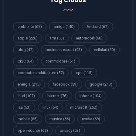
Tag Clouds
ambiente
(67)
amiga
(140)
Android
(67)
apple
(228)
arm
(53)
automobili
(60)
blog
(47)
business-export
(93)
cellulari
(50)
CISC
(64)
commodore
(61)
computer architecture
(57)
cpu
(115)
energia
(215)
facebook
(59)
google
(213)
Intel
(107)
internet
(76)
iphone
(104)
isa
(53)
linux
(64)
microsoft
(262)
mobile
(85)
musica
(56)
nvidia
(58)
open-source
(68)
privacy
(53)