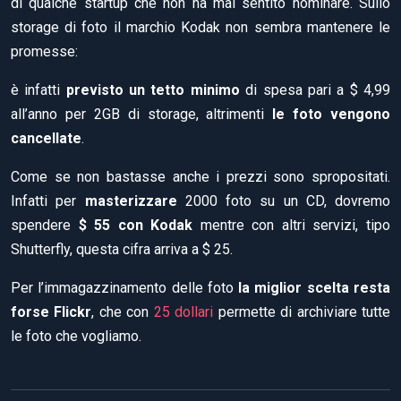
di qualche startup che non ha mai sentito nominare. Sullo
storage di foto il marchio Kodak non sembra mantenere le
promesse:
è infatti
previsto un tetto minimo
di spesa pari a $ 4,99
all’anno per 2GB di storage, altrimenti
le foto vengono
cancellate
.
Come se non bastasse anche i prezzi sono spropositati.
Infatti per
masterizzare
2000 foto su un CD, dovremo
spendere
$ 55 con Kodak
mentre con altri servizi, tipo
Shutterfly, questa cifra arriva a $ 25.
Per l’immagazzinamento delle foto
la miglior scelta resta
forse Flickr
, che con
25 dollari
permette di archiviare tutte
le foto che vogliamo.