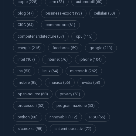
apple
(228)
arm
(53)
automobili
(60)
blog
(47)
business-export
(93)
cellulari
(50)
CISC
(64)
commodore
(61)
computer architecture
(57)
cpu
(115)
energia
(215)
facebook
(59)
google
(213)
Intel
(107)
internet
(76)
iphone
(104)
isa
(53)
linux
(64)
microsoft
(262)
mobile
(85)
musica
(56)
nvidia
(58)
open-source
(68)
privacy
(53)
processori
(52)
programmazione
(53)
python
(68)
rinnovabili
(112)
RISC
(66)
sicurezza
(98)
sistemi-operativi
(72)