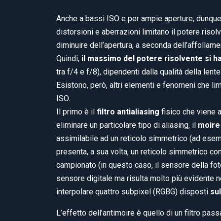
Anche a bassi ISO e per ampie aperture, dunque,
distorsioni e aberrazioni limitano il potere risol
diminuire dell’apertura, a seconda dell’affollame
Quindi,
il massimo del potere risolvente si ha 
tra f/4 e f/8), dipendenti dalla qualità della len
Esistono, però, altri elementi e fenomeni che li
ISO.
Il primo è il
filtro antialiasing
fisico che viene a
eliminare un particolare tipo di aliasing, il
moire
assimilabile ad un reticolo simmetrico (ad esemp
presenta, a sua volta, un reticolo simmetrico co
campionato (in questo caso, il sensore della foto
sensore digitale ma risulta molto più evidente n
interpolare quattro subpixel (RGBG) disposti
su
L’effetto dell’antimoire è quello di un filtro pa