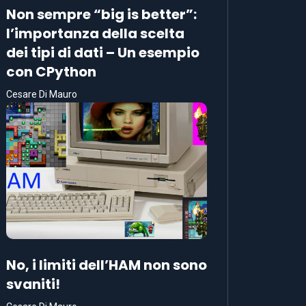
Non sempre “big is better”:
l’importanza della scelta
dei tipi di dati – Un esempio
con CPython
Cesare Di Mauro
No, i limiti dell’HAM non sono
svaniti!