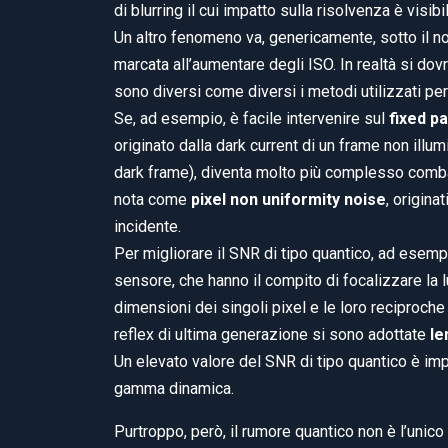
di blurring il cui impatto sulla risolvenza è visi
Un altro fenomeno va, genericamente, sotto il n
marcata all’aumentare degli ISO. In realtà si dovr
sono diversi come diversi i metodi utilizzati per t
Se, ad esempio, è facile intervenire sul
fixed p
originato dalla dark current di un frame non illu
dark frame), diventa molto più complesso combat
nota come
pixel non uniformity noise
, origina
incidente.
Per migliorare il SNR di tipo quantico, ad esempi
sensore, che hanno il compito di focalizzare la l
dimensioni dei singoli pixel e le loro reciproch
reflex di ultima generazione si sono adottate
le
Un elevato valore del SNR di tipo quantico è imp
gamma dinamica.
Purtroppo, però, il rumore quantico non è l’unico