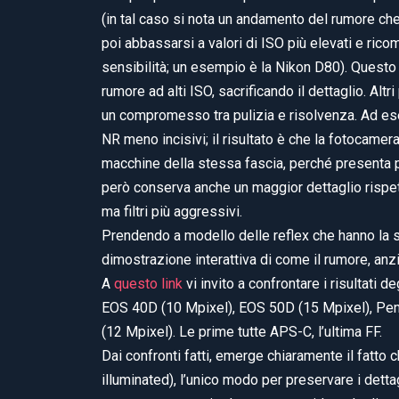
(in tal caso si nota un andamento del rumore che
poi abbassarsi a valori di ISO più elevati e ric
sensibilità; un esempio è la Nikon D80). Questo 
rumore ad alti ISO, sacrificando il dettaglio. Alt
un compromesso tra pulizia e risolvenza. Ad esem
NR meno incisivi; il risultato è che la fotocamer
macchine della stessa fascia, perché presenta pri
però conserva anche un maggior dettaglio rispet
ma filtri più aggressivi.
Prendendo a modello delle reflex che hanno la 
dimostrazione interattiva di come il rumore, anzi i
A
questo link
vi invito a confrontare i risultati d
EOS 40D (10 Mpixel), EOS 50D (15 Mpixel), Pen
(12 Mpixel). Le prime tutte APS-C, l’ultima FF.
Dai confronti fatti, emerge chiaramente il fatto c
illuminated), l’unico modo per preservare i dett