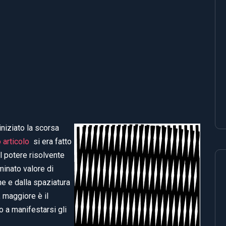
iniziato la scorsa
 articolo
si era fatto
il potere risolvente
minato valore di
e e dalla spaziatura
, maggiore è il
o a manifestarsi gli