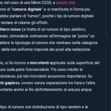
bile, nel caso di una Nikon D200, a
questo link
.
ome di “
rumore digitale
” e si manifesta in forma più
ebbe parlare di “rumori”, poiché i tipi di rumore digitale
entare di ridurne gli effetti.
attern noise
(si tratta di un rumore di tipo additivo,
minato, eliminabile sottraendo all’immagine da “pulire” un
tere le tipologie di rumore che rientrano nella categoria
ti dalla non uniforme risposta dei pixel alla radiazione
o, si fa ricorso a
microlenti
applicate sulla superficie del
uce sulla parte fotosensibile. Più sono ridotte le
e distanze, più tali microlenti assumono importanza. Su
nti gapless
, ovvero senza separazione tra l’una e l’altra.
ortante anche ai fini dell’ottenimento di una più ampia
 tipo di rumore con distribuzione di tipo random e le