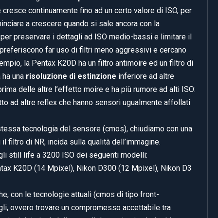
 cresce continuamente fino ad un certo valore di ISO, per
ominciare a crescere quando si sale ancora con la
per preservare i dettagli ad ISO medio-bassi e limitare il
ri preferiscono far uso di filtri meno aggressivi e cercano
pio, la Pentax K20D ha un filtro antimoire ed un filtro di
a ha una
risoluzione di estinzione
inferiore ad altre
ma delle altre l’effetto moire e ha più rumore ad alti ISO:
to ad altre reflex che hanno sensori ugualmente affollati
stessa tecnologia del sensore (cmos), chiudiamo con una
l filtro di NR, incida sulla qualità dell’immagine.
egli still life a 3200 ISO dei seguenti modelli:
tax K20D (14 Mpixel), Nikon D300 (12 Mpixel), Nikon D3
he, con le tecnologie attuali (cmos di tipo front-
agli, ovvero trovare un compromesso accettabile tra