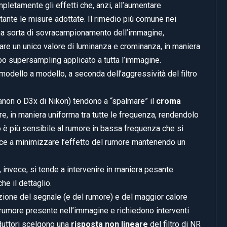
pletamente gli effetti che, anzi, all’aumentare
tante le misure adottate. Il rimedio più comune nei
 una sorta di sovracampionamento dell’immagine,
cavare un unico valore di luminanza e crominanza, in maniera
ipo supersampling applicato a tutta l’immagine.
a modello a modello, a seconda dell’aggressività del filtro
 Canon o D3x di Nikon) tendono a “spalmare” il
croma
re, in maniera uniforma tra tutte le frequenza, rendendolo
o è più sensibile al rumore in bassa frequenza che si
esce a minimizzare l’effetto del rumore mantenendo un
invece, si tende a intervenire in maniera pesante
e il dettaglio.
cazione del segnale (e del rumore) e del maggior calore
i rumore presente nell’immagine e richiedono interventi
oduttori scelgono una
risposta non lineare
del filtro di NR