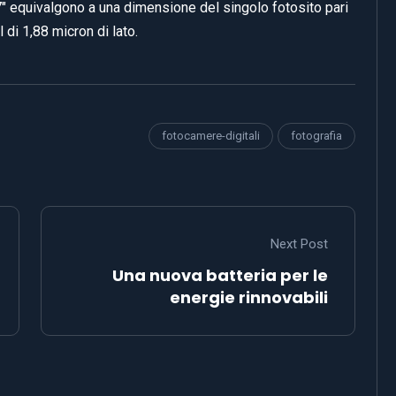
7″ equivalgono a una dimensione del singolo fotosito pari
 di 1,88 micron di lato.
fotocamere-digitali
fotografia
Next Post
Una nuova batteria per le
energie rinnovabili