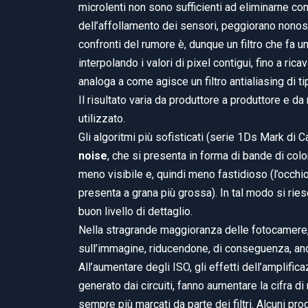
microlenti non sono sufficienti ad eliminarne com
dell’affollamento dei sensori, peggiorano nonos
confronti del rumore è, dunque un filtro che fa
interpolando i valori di pixel contigui, fino a ri
analoga a come agisce un filtro antialiasing di t
Il risultato varia da produttore a produttore e d
utilizzato.
Gli algoritmi più sofisticati (serie 1Ds Mark di
noise
, che si presenta in forma di bande di colo
meno visibile e, quindi meno fastidioso (l’occhi
presenta a grana più grossa). In tal modo si ri
buon livello di dettaglio.
Nella stragrande maggioranza delle fotocamere, 
sull’immagine, riducendone, di conseguenza, anch
All’aumentare degli ISO, gli effetti dell’amplifi
generato dai circuiti, fanno aumentare la cifra d
sempre più marcati da parte dei filtri. Alcuni pr