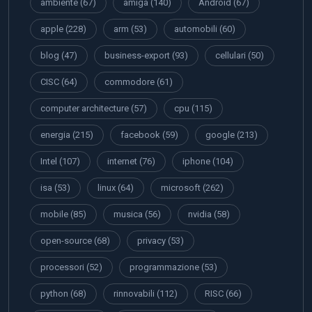
ambiente
(67)
amiga
(140)
Android
(67)
apple
(228)
arm
(53)
automobili
(60)
blog
(47)
business-export
(93)
cellulari
(50)
CISC
(64)
commodore
(61)
computer architecture
(57)
cpu
(115)
energia
(215)
facebook
(59)
google
(213)
Intel
(107)
internet
(76)
iphone
(104)
isa
(53)
linux
(64)
microsoft
(262)
mobile
(85)
musica
(56)
nvidia
(58)
open-source
(68)
privacy
(53)
processori
(52)
programmazione
(53)
python
(68)
rinnovabili
(112)
RISC
(66)