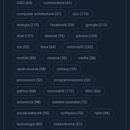
CISC
(64)
commodore
(61)
computer architecture
(57)
cpu
(115)
energia
(215)
facebook
(59)
google
(213)
Intel
(107)
internet
(76)
iphone
(104)
isa
(53)
linux
(64)
microsoft
(262)
mobile
(85)
musica
(56)
nvidia
(58)
open-source
(68)
privacy
(53)
processori
(52)
programmazione
(53)
python
(68)
rinnovabili
(112)
RISC
(66)
sicurezza
(98)
sistemi-operativi
(72)
social-network
(95)
software
(70)
tarlo
(94)
tecnologia
(85)
Videodrome
(51)