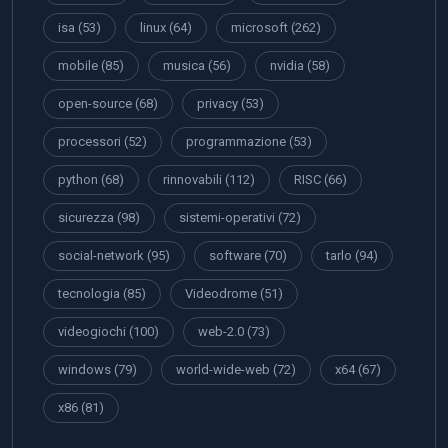
isa
(53)
linux
(64)
microsoft
(262)
mobile
(85)
musica
(56)
nvidia
(58)
open-source
(68)
privacy
(53)
processori
(52)
programmazione
(53)
python
(68)
rinnovabili
(112)
RISC
(66)
sicurezza
(98)
sistemi-operativi
(72)
social-network
(95)
software
(70)
tarlo
(94)
tecnologia
(85)
Videodrome
(51)
videogiochi
(100)
web-2.0
(73)
windows
(79)
world-wide-web
(72)
x64
(67)
x86
(81)