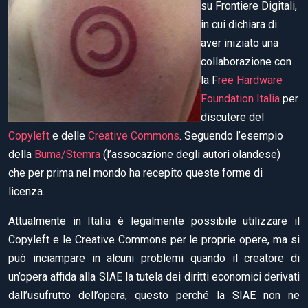
su Frontiere Digitali,
in cui dichiara di
aver iniziato una
collaborazione con
la F
ree Hardware
Foundation Italia
per
discutere del
Copyleft
e delle
Creative Commons
. Seguendo l’esempio
della
Buma/Stemra
(l’assocazione degli autori olandese)
che per prima nel mondo ha recepito queste forme di
licenza.
Attualmente in Italia è legalmente possibile utilizzare il
Copyleft e le Creative Commons per le proprie opere, ma si
può inciampare in alcuni problemi quando il creatore di
un’opera affida alla SIAE la tutela dei diritti economici derivati
dall’usufrutto dell’opera, questo perché la SIAE non ne