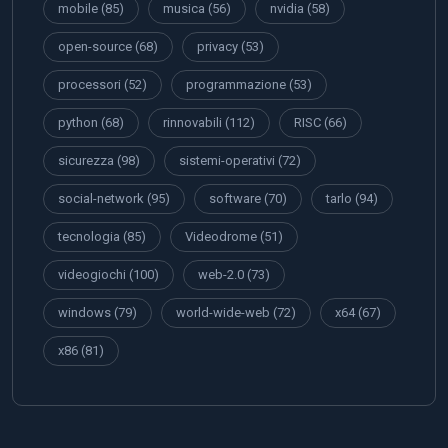
mobile
(85)
musica
(56)
nvidia
(58)
open-source
(68)
privacy
(53)
processori
(52)
programmazione
(53)
python
(68)
rinnovabili
(112)
RISC
(66)
sicurezza
(98)
sistemi-operativi
(72)
social-network
(95)
software
(70)
tarlo
(94)
tecnologia
(85)
Videodrome
(51)
videogiochi
(100)
web-2.0
(73)
windows
(79)
world-wide-web
(72)
x64
(67)
x86
(81)