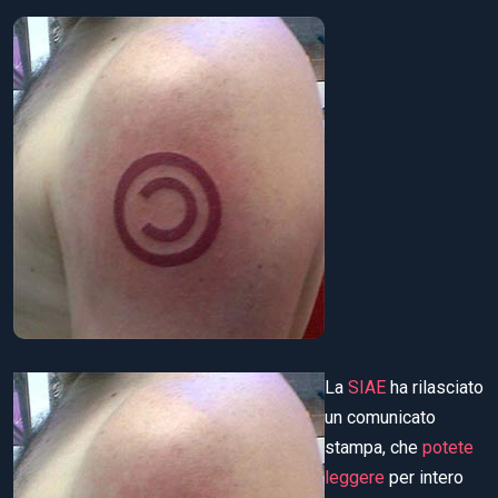
La
SIAE
ha rilasciato
un comunicato
stampa, che
potete
leggere
per intero