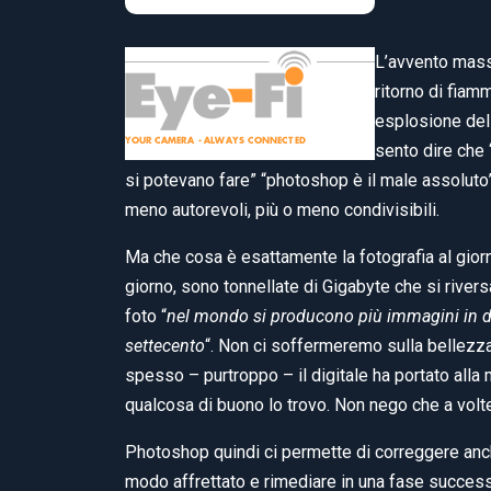
L’avvento massi
ritorno di fiam
esplosione del
sento dire che 
si potevano fare” “photoshop è il male assoluto” 
meno autorevoli, più o meno condivisibili.
Ma che cosa è esattamente la fotografia al giorn
giorno, sono tonnellate di Gigabyte che si rivers
foto “
nel mondo si producono più immagini in due 
settecento
“. Non ci soffermeremo sulla bellezz
spesso – purtroppo – il digitale ha portato alla 
qualcosa di buono lo trovo. Non nego che a volte
Photoshop quindi ci permette di correggere anch
modo affrettato e rimediare in una fase success