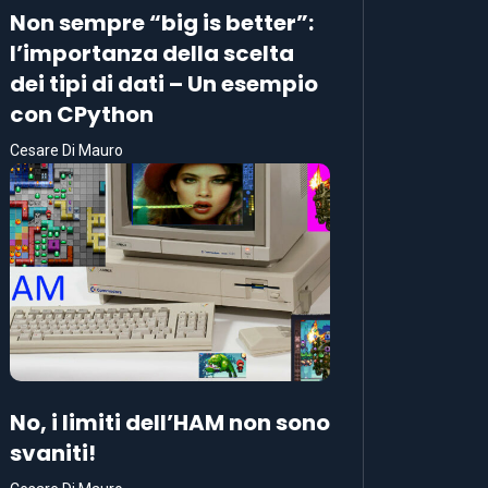
Non sempre “big is better”:
l’importanza della scelta
dei tipi di dati – Un esempio
con CPython
Cesare Di Mauro
No, i limiti dell’HAM non sono
svaniti!