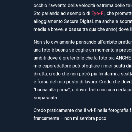
occhio l’avvento della velocità estrema delle t
Sto parlando ad esempio di
Eye-Fi
, che promett
alloggiamento Secure Digital, ma anche e sopratt
media a breve, e bassa tra qualche anno) dove il 
Non sto ovviamente pensando all’ambito prettam
una foto è buona se coglie un momento a prescin
ambiti dove è preferibile che la foto sia ANCHE
mio caporedattore può sfogliare i miei scatti di
diretta, credo che non potrò più limitarmi a scat
e forse del mio posto di lavoro. Credo che dovr
“buona alla prima”, e dovrò farlo con una certa p
sorpassata.
Credo praticamente che il wi-fi nella fotografia fa
francamente – non mi sembra poco.