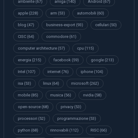
ambiente
(67)
amiga
(140)
Android
(67)
apple
(228)
arm
(53)
automobili
(60)
blog
(47)
business-export
(93)
cellulari
(50)
CISC
(64)
commodore
(61)
computer architecture
(57)
cpu
(115)
energia
(215)
facebook
(59)
google
(213)
Intel
(107)
internet
(76)
iphone
(104)
isa
(53)
linux
(64)
microsoft
(262)
mobile
(85)
musica
(56)
nvidia
(58)
open-source
(68)
privacy
(53)
processori
(52)
programmazione
(53)
python
(68)
rinnovabili
(112)
RISC
(66)