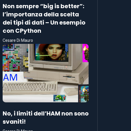
Non sempre “big is better”:
l’importanza della scelta
dei tipi di dati – Un esempio
con CPython
Cesare Di Mauro
No, i limiti dell’HAM non sono
svaniti!