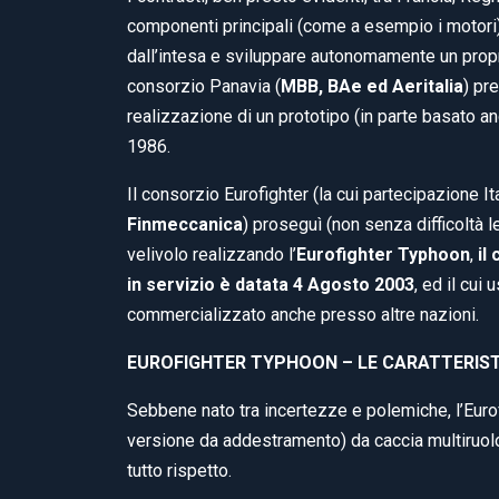
componenti principali (come a esempio i motori
dall’intesa e sviluppare autonomamente un propri
consorzio Panavia (
MBB, BAe ed Aeritalia
) pr
realizzazione di un prototipo (in parte basato a
1986.
Il consorzio Eurofighter (la cui partecipazione Ita
Finmeccanica
) proseguì (non senza difficoltà 
velivolo realizzando l’
Eurofighter Typhoon
,
il
in servizio è datata 4 Agosto 2003
, ed il cui
commercializzato anche presso altre nazioni.
EUROFIGHTER TYPHOON – LE CARATTERIS
Sebbene nato tra incertezze e polemiche, l’Eur
versione da addestramento) da caccia multiruolo 
tutto rispetto.