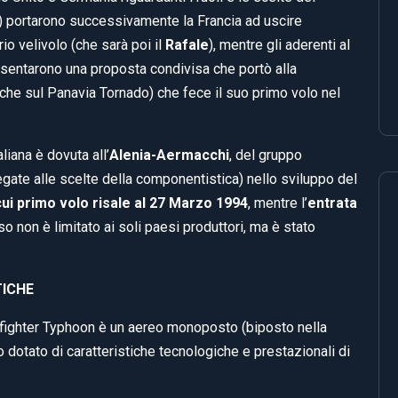
) portarono successivamente la Francia ad uscire
o velivolo (che sarà poi il
Rafale
), mentre gli aderenti al
esentarono una proposta condivisa che portò alla
nche sul Panavia Tornado) che fece il suo primo volo nel
liana è dovuta all’
Alenia-Aermacchi
, del gruppo
legate alle scelte della componentistica) nello sviluppo del
 cui primo volo risale al 27 Marzo 1994
, mentre l’
entrata
 uso non è limitato ai soli paesi produttori, ma è stato
TICHE
ofighter Typhoon è un aereo monoposto (biposto nella
dotato di caratteristiche tecnologiche e prestazionali di