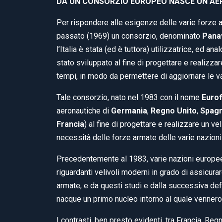
DA UN CONSORZIO EUROPEO NASCE UN AE
Per rispondere alle esigenze delle varie forze a
passato (1969) un consorzio, denominato
Pana
l’Italia è stata (ed è tuttora) utilizzatrice, ed 
stato sviluppato al fine di progettare e realizz
tempi, in modo da permettere di aggiornare le va
Tale consorzio, nato nel 1983 con il nome
Eurof
aeronautiche di
Germania
,
Regno Unito
,
Spag
Francia
) al fine di progettare e realizzare un 
necessità delle forze armate delle varie nazioni 
Precedentemente al 1983, varie nazioni europe
riguardanti velivoli moderni in grado di assicura
armate, e da questi studi e dalla successiva def
nacque un primo nucleo intorno al quale vennero 
I contrasti, ben presto evidenti, tra Francia, Reg