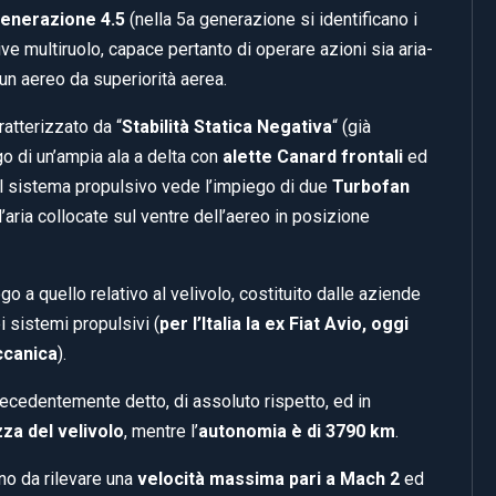
enerazione 4.5
(nella 5a generazione si identificano i
ve multiruolo, capace pertanto di operare azioni sia aria-
un aereo da superiorità aerea.
atterizzato da “
Stabilità Statica Negativa
“ (già
go di un’ampia ala a delta con
alette Canard frontali
ed
il sistema propulsivo vede l’impiego di due
Turbofan
aria collocate sul ventre dell’aereo in posizione
o a quello relativo al velivolo, costituito dalle aziende
 sistemi propulsivi (
per l’Italia la ex Fiat Avio, oggi
canica
).
ecedentemente detto, di assoluto rispetto, ed in
a del velivolo
, mentre l’
autonomia è di 3790 km
.
no da rilevare una
velocità massima pari a Mach 2
ed