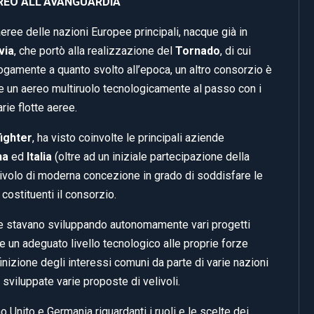
REO ALL’AVANGUARDIA
eree delle nazioni Europee principali, nacque già in
via
, che portò alla realizzazione del
Tornado
, di cui
analogamente a quanto svolto all’epoca, un altro consorzio è
are un aereo multiruolo tecnologicamente al passo con i
rie flotte aeree.
ighter
, ha visto coinvolte le principali aziende
na
ed
Italia
(oltre ad un iniziale partecipazione della
velivolo di moderna concezione in grado di soddisfare le
costituenti il consorzio.
e stavano sviluppando autonomamente vari progetti
re un adeguato livello tecnologico alle proprie forze
inizione degli interessi comuni da parte di varie nazioni
sviluppate varie proposte di velivoli.
no Unito e Germania riguardanti i ruoli e le scelte dei