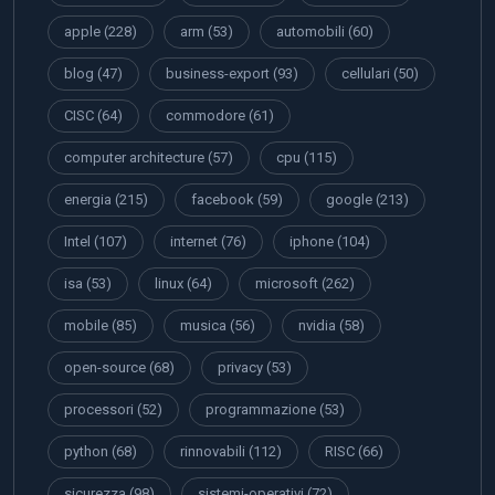
apple
(228)
arm
(53)
automobili
(60)
blog
(47)
business-export
(93)
cellulari
(50)
CISC
(64)
commodore
(61)
computer architecture
(57)
cpu
(115)
energia
(215)
facebook
(59)
google
(213)
Intel
(107)
internet
(76)
iphone
(104)
isa
(53)
linux
(64)
microsoft
(262)
mobile
(85)
musica
(56)
nvidia
(58)
open-source
(68)
privacy
(53)
processori
(52)
programmazione
(53)
python
(68)
rinnovabili
(112)
RISC
(66)
sicurezza
(98)
sistemi-operativi
(72)