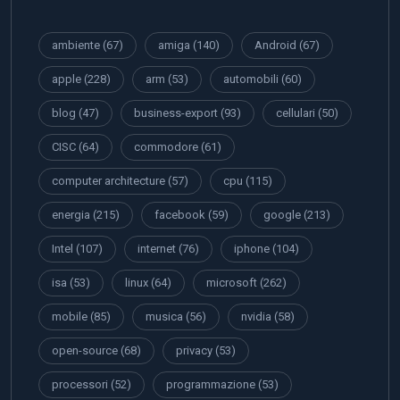
ambiente
(67)
amiga
(140)
Android
(67)
apple
(228)
arm
(53)
automobili
(60)
blog
(47)
business-export
(93)
cellulari
(50)
CISC
(64)
commodore
(61)
computer architecture
(57)
cpu
(115)
energia
(215)
facebook
(59)
google
(213)
Intel
(107)
internet
(76)
iphone
(104)
isa
(53)
linux
(64)
microsoft
(262)
mobile
(85)
musica
(56)
nvidia
(58)
open-source
(68)
privacy
(53)
processori
(52)
programmazione
(53)