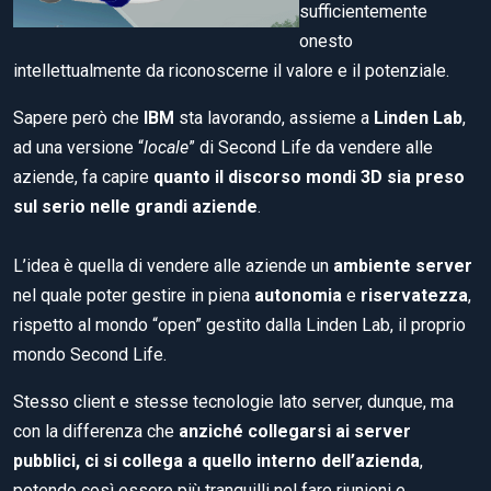
sufficientemente
onesto
intellettualmente da riconoscerne il valore e il potenziale.
Sapere però che
IBM
sta lavorando, assieme a
Linden Lab
,
ad una versione “
locale
” di Second Life da vendere alle
aziende, fa capire
quanto il discorso mondi 3D sia preso
sul serio nelle grandi aziende
.
L’idea è quella di vendere alle aziende un
ambiente server
nel quale poter gestire in piena
autonomia
e
riservatezza
,
rispetto al mondo “open” gestito dalla Linden Lab, il proprio
mondo Second Life.
Stesso client e stesse tecnologie lato server, dunque, ma
con la differenza che
anziché collegarsi ai server
pubblici, ci si collega a quello interno dell’azienda
,
potendo così essere più tranquilli nel fare riunioni e