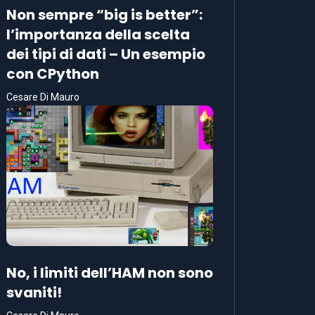
Non sempre “big is better”:
l’importanza della scelta
dei tipi di dati – Un esempio
con CPython
Cesare Di Mauro
No, i limiti dell’HAM non sono
svaniti!