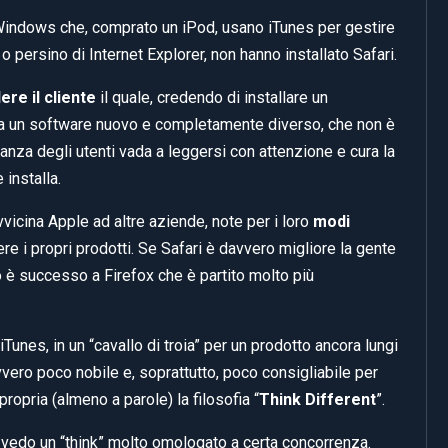
i Windows che, comprato un iPod, usano iTunes per gestire
o persino di Internet Explorer, non hanno installato Safari.
re il cliente
il quale, credendo di installare un
ica un software nuovo e completamente diverso, che non è
ranza degli utenti vada a leggersi con attenzione e cura la
installa.
vvicina Apple ad altre aziende, note per i loro
modi
re i propri prodotti. Se Safari è davvero migliore la gente
o è successo a Firefox che è partito molto più
nes, in un “cavallo di troia” per un prodotto ancora lungi
vero poco nobile e, soprattutto, poco consigliabile per
opria (almeno a parole) la filosofia “
Think Different
”.
 vedo un “think” molto omologato a certa concorrenza.