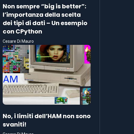
Non sempre “big is better”:
l’importanza della scelta
dei tipi di dati – Un esempio
con CPython
Cesare Di Mauro
No, i limiti dell’HAM non sono
svaniti!