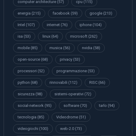
computer architecture
(57)
cpu
(115)
energia
(215)
facebook
(59)
google
(213)
Intel
(107)
internet
(76)
iphone
(104)
isa
(53)
linux
(64)
microsoft
(262)
mobile
(85)
musica
(56)
nvidia
(58)
open-source
(68)
privacy
(53)
processori
(52)
programmazione
(53)
python
(68)
rinnovabili
(112)
RISC
(66)
sicurezza
(98)
sistemi-operativi
(72)
social-network
(95)
software
(70)
tarlo
(94)
tecnologia
(85)
Videodrome
(51)
videogiochi
(100)
web-2.0
(73)