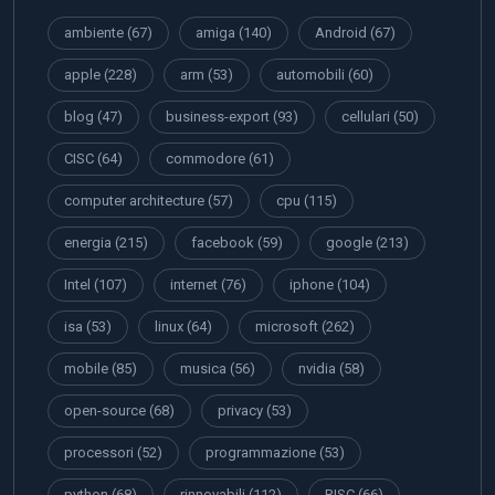
ambiente
(67)
amiga
(140)
Android
(67)
apple
(228)
arm
(53)
automobili
(60)
blog
(47)
business-export
(93)
cellulari
(50)
CISC
(64)
commodore
(61)
computer architecture
(57)
cpu
(115)
energia
(215)
facebook
(59)
google
(213)
Intel
(107)
internet
(76)
iphone
(104)
isa
(53)
linux
(64)
microsoft
(262)
mobile
(85)
musica
(56)
nvidia
(58)
open-source
(68)
privacy
(53)
processori
(52)
programmazione
(53)
python
(68)
rinnovabili
(112)
RISC
(66)