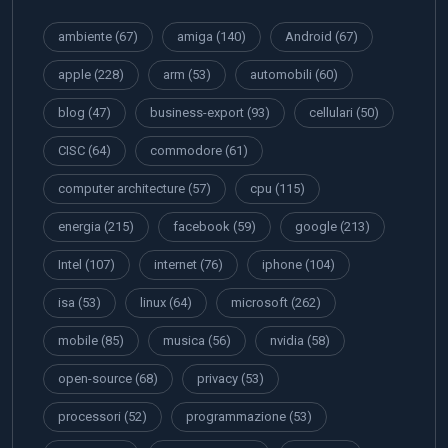
ambiente
(67)
amiga
(140)
Android
(67)
apple
(228)
arm
(53)
automobili
(60)
blog
(47)
business-export
(93)
cellulari
(50)
CISC
(64)
commodore
(61)
computer architecture
(57)
cpu
(115)
energia
(215)
facebook
(59)
google
(213)
Intel
(107)
internet
(76)
iphone
(104)
isa
(53)
linux
(64)
microsoft
(262)
mobile
(85)
musica
(56)
nvidia
(58)
open-source
(68)
privacy
(53)
processori
(52)
programmazione
(53)