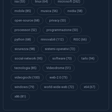
isa
(53)
linux
(64)
microsoft
(262)
mobile
(85)
musica
(56)
nvidia
(58)
open-source
(68)
privacy
(53)
processori
(52)
programmazione
(53)
python
(68)
rinnovabili
(112)
RISC
(66)
sicurezza
(98)
sistemi-operativi
(72)
social-network
(95)
software
(70)
tarlo
(94)
tecnologia
(85)
Videodrome
(51)
videogiochi
(100)
web-2.0
(73)
windows
(79)
world-wide-web
(72)
x64
(67)
x86
(81)