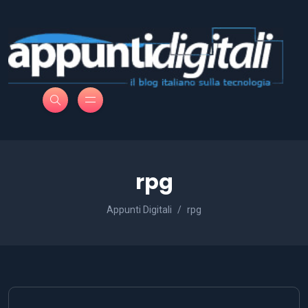
rpg
Appunti Digitali
rpg