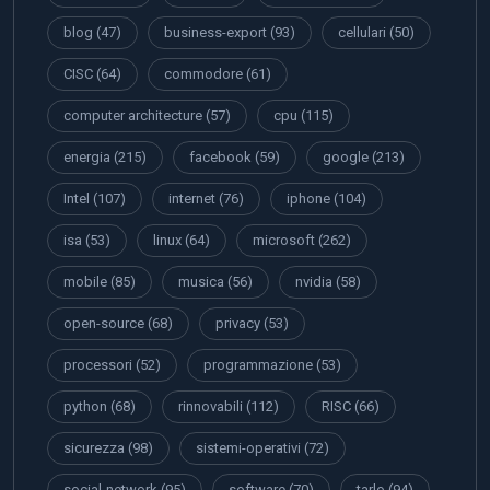
blog
(47)
business-export
(93)
cellulari
(50)
CISC
(64)
commodore
(61)
computer architecture
(57)
cpu
(115)
energia
(215)
facebook
(59)
google
(213)
Intel
(107)
internet
(76)
iphone
(104)
isa
(53)
linux
(64)
microsoft
(262)
mobile
(85)
musica
(56)
nvidia
(58)
open-source
(68)
privacy
(53)
processori
(52)
programmazione
(53)
python
(68)
rinnovabili
(112)
RISC
(66)
sicurezza
(98)
sistemi-operativi
(72)
social-network
(95)
software
(70)
tarlo
(94)