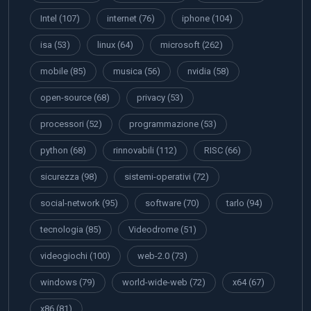
Intel
(107)
internet
(76)
iphone
(104)
isa
(53)
linux
(64)
microsoft
(262)
mobile
(85)
musica
(56)
nvidia
(58)
open-source
(68)
privacy
(53)
processori
(52)
programmazione
(53)
python
(68)
rinnovabili
(112)
RISC
(66)
sicurezza
(98)
sistemi-operativi
(72)
social-network
(95)
software
(70)
tarlo
(94)
tecnologia
(85)
Videodrome
(51)
videogiochi
(100)
web-2.0
(73)
windows
(79)
world-wide-web
(72)
x64
(67)
x86
(81)