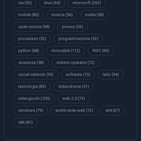
isa
(53)
linux
(64)
microsoft
(262)
mobile
(85)
musica
(56)
nvidia
(58)
open-source
(68)
privacy
(53)
processori
(52)
programmazione
(53)
python
(68)
rinnovabili
(112)
RISC
(66)
sicurezza
(98)
sistemi-operativi
(72)
social-network
(95)
software
(70)
tarlo
(94)
tecnologia
(85)
Videodrome
(51)
videogiochi
(100)
web-2.0
(73)
windows
(79)
world-wide-web
(72)
x64
(67)
x86
(81)