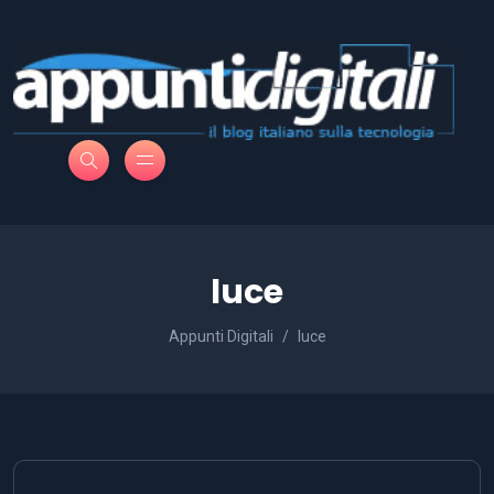
luce
Appunti Digitali
luce