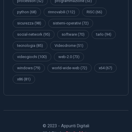
processori
(52)
programmazione
(53)
python
(68)
rinnovabili
(112)
RISC
(66)
sicurezza
(98)
sistemi-operativi
(72)
social-network
(95)
software
(70)
tarlo
(94)
tecnologia
(85)
Videodrome
(51)
videogiochi
(100)
web-2.0
(73)
windows
(79)
world-wide-web
(72)
x64
(67)
x86
(81)
© 2023 - Appunti Digitali