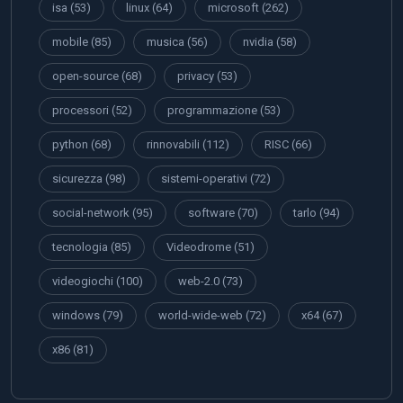
isa
(53)
linux
(64)
microsoft
(262)
mobile
(85)
musica
(56)
nvidia
(58)
open-source
(68)
privacy
(53)
processori
(52)
programmazione
(53)
python
(68)
rinnovabili
(112)
RISC
(66)
sicurezza
(98)
sistemi-operativi
(72)
social-network
(95)
software
(70)
tarlo
(94)
tecnologia
(85)
Videodrome
(51)
videogiochi
(100)
web-2.0
(73)
windows
(79)
world-wide-web
(72)
x64
(67)
x86
(81)