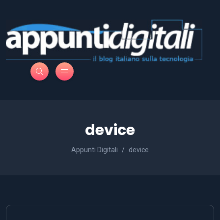
device
Appunti Digitali
device