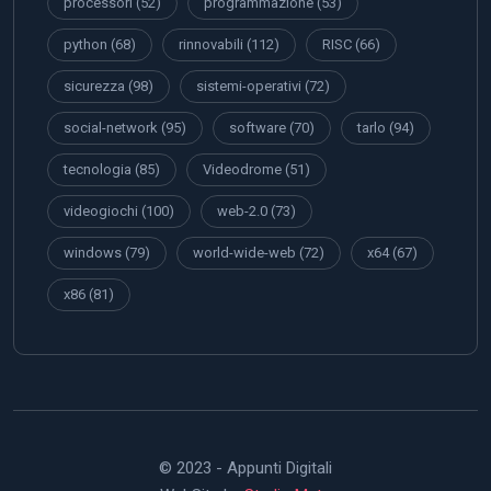
processori
(52)
programmazione
(53)
python
(68)
rinnovabili
(112)
RISC
(66)
sicurezza
(98)
sistemi-operativi
(72)
social-network
(95)
software
(70)
tarlo
(94)
tecnologia
(85)
Videodrome
(51)
videogiochi
(100)
web-2.0
(73)
windows
(79)
world-wide-web
(72)
x64
(67)
x86
(81)
© 2023 - Appunti Digitali