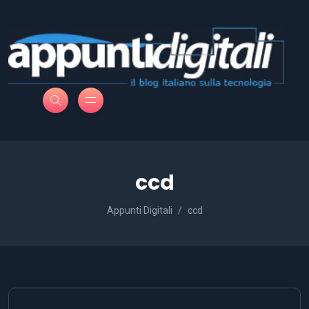
ccd
Appunti Digitali
ccd