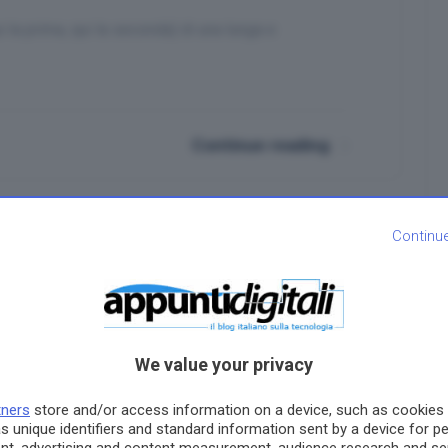
i la prima, qui la seconda) di una lunga e
Continue reading
Continu
Genesi di un videogame ai
tempi dell’Amiga: La lunga 
tetra ora del tè dell’anima
Simone Bernacchia
We value your privacy
tners
store and/or access information on a device, such as cookies
s unique identifiers and standard information sent by a device for p