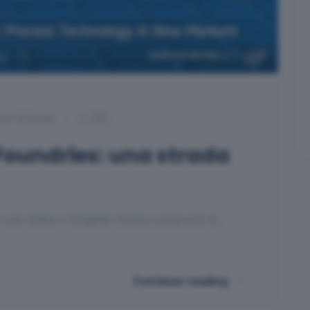
sori & Design
(28)
Foundries: una strada
una strana e intrigante notizia a proposito di…
Continue reading