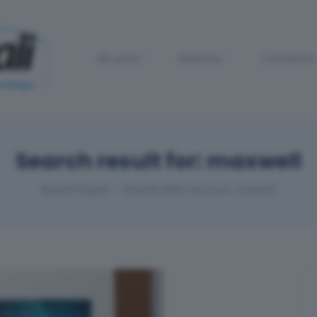
Gli autori
Rubriche
Contattaci
Search result for: maxwell
Appunti Digitali
Risultati della ricerca per 'maxwell'