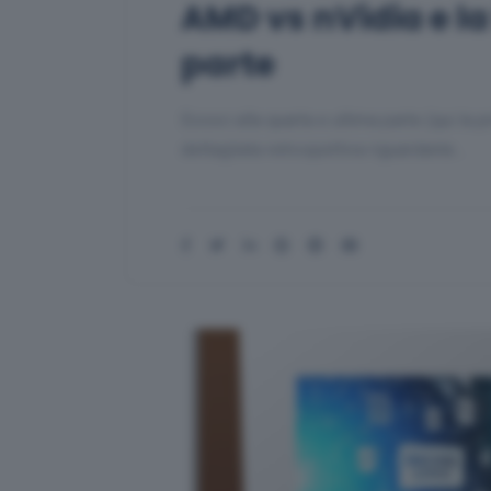
AMD vs nVidia e la
parte
Eccoci alla quarta e ultima parte (qui la p
dettagliata retrospettiva riguardante…