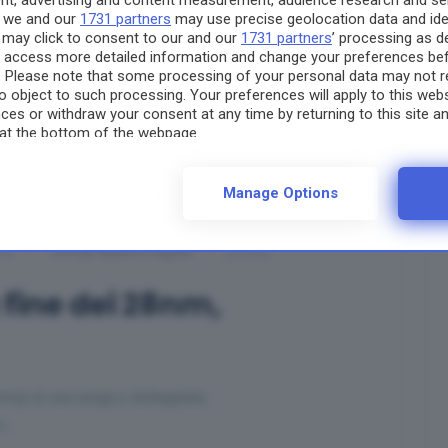
ent, advertising and content measurement, audience research and s
n we and our
1731 partners
may use precise geolocation data and iden
 may click to consent to our and our
1731 partners
’ processing as d
y access more detailed information and change your preferences be
. Please note that some processing of your personal data may not r
to object to such processing. Your preferences will apply to this web
es or withdraw your consent at any time by returning to this site an
at the bottom of the webpage.
Manage Options
16
Tutti gli Appunti Digitali
(10)
 fine dei 28nm,
ima) di una lunga e dettagliata
ro…