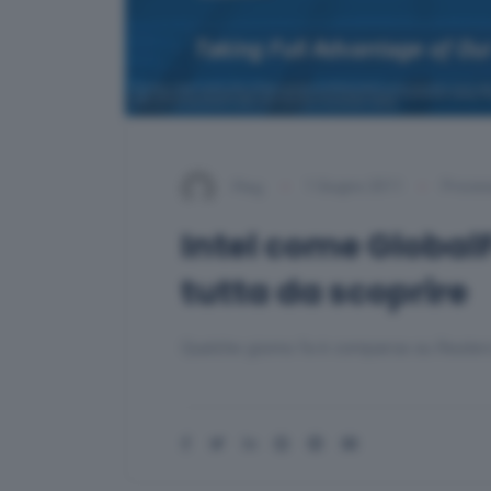
Pleg
1 Giugno 2011
Proces
Intel come Global
tutta da scoprire
Qualche giorno fa è comparsa su Reuters 