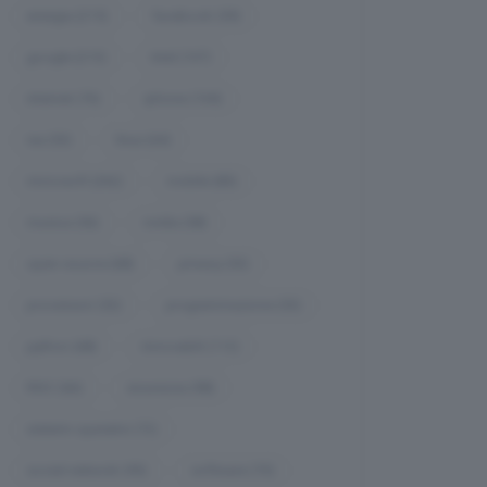
energia
(215)
facebook
(59)
google
(213)
Intel
(107)
internet
(76)
iphone
(104)
isa
(53)
linux
(64)
microsoft
(262)
mobile
(85)
musica
(56)
nvidia
(58)
open-source
(68)
privacy
(53)
processori
(52)
programmazione
(53)
python
(68)
rinnovabili
(112)
RISC
(66)
sicurezza
(98)
sistemi-operativi
(72)
social-network
(95)
software
(70)