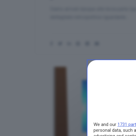
Siamo arrivati dunque alla terza parte (qu
dettagliata retrospettiva riguardante…
We and our
1731 par
personal data, such a