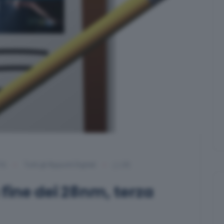
16
Tutti gli Appunti Digitali
(4)
 fine dei 28nm, terza