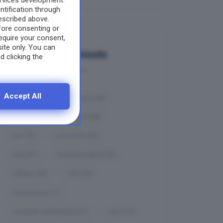
ervices development.
tification through
escribed above.
fore consenting or
equire your consent,
site only. You can
Tag Clouds
d clicking the
Accept All
ambiente
(67)
amiga
(140)
Android
(67)
apple
(228)
arm
(53)
automobili
(60)
blog
(47)
business-export
(93)
cellulari
(50)
CISC
(64)
commodore
(61)
computer architecture
(57)
cpu
(115)