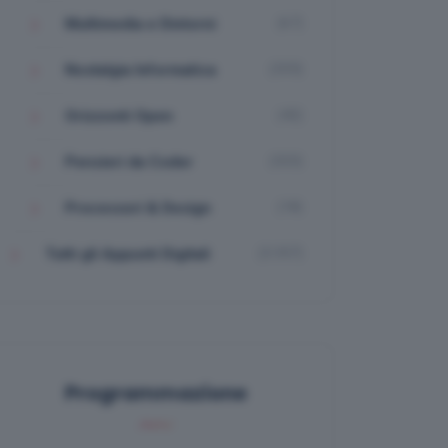
(67)
Multimedia e Dintorni
(335)
Nostalgia Informatica
(42)
Orizzonti Open
(323)
Pensieri da Coder
(18)
Processori & Design
(3.357)
Tutti gli Appunti Digitali
Programmazione