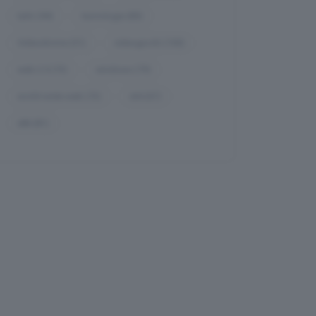
tarlo
(94)
tecnologia
(85)
Videodrome
(51)
videogiochi
(100)
web-2.0
(73)
windows
(79)
world-wide-web
(72)
x64
(67)
x86
(81)