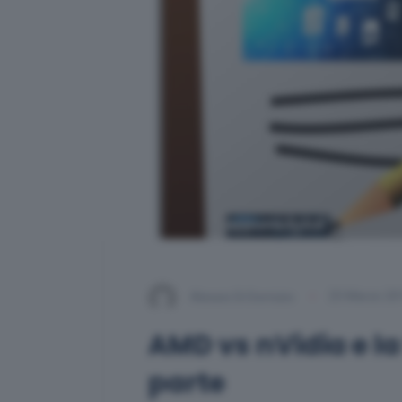
Alessio Di Domizio
25 Marzo 20
AMD vs nVidia e la
parte