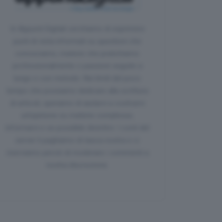
In Appunti Digitali cerchiamo di esprimere
punti di vista informati su questioni che
conosciamo, materie che pratichiamo
professionalmente o passioni seguite a
lungo e con metodo. Nei limiti del poco
tempo che possiamo dedicare alla scrittura
di articoli, speriamo di aiutarvi a costruirvi
un’opinione su materie complesse,
informarvi e se possibile divertirvi. I conti del
server li paghiamo di tasca nostra e ci
riserviamo perciò di moderare i commenti a
nostra discrezione.