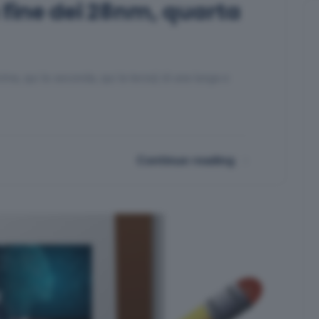
 fine dei 28nm, quarta
rima, qui la seconda, qui la terza) di una lunga e
Continue reading