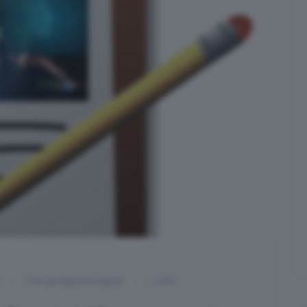
6
Tutti gli Appunti Digitali
(33)