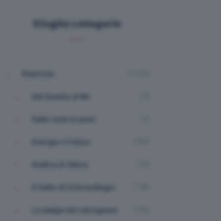
Sfoglia categorie
(1.276)
Rubriche
(3)
Dal Quanto al Bit
(2)
Dalla carta ai pixel
(183)
Energia e Futuro
(70)
Grafica & Silicio
(158)
Il Gatto di Schroedinger
(168)
La valigia del retrogamer