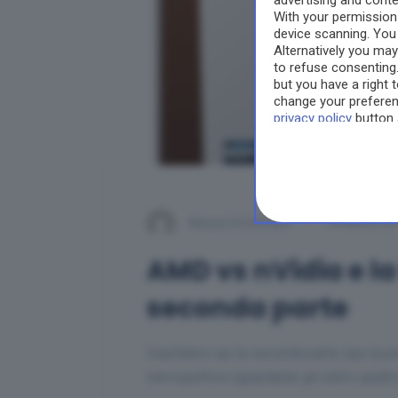
advertising and cont
With your permissio
device scanning. You
Alternatively you ma
to refuse consenting
but you have a right 
change your preferenc
privacy policy
button 
Alessio Di Domizio
18 Marzo 20
AMD vs nVidia e la
seconda parte
Ospitiamo qui la seconda parte (qui la pr
retrospettiva riguardante gli ultimi quatt