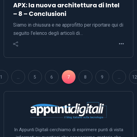
APX: la nuova architettura di Intel
– 8 – Conclusioni
Siamo in chiusura e ne approfitto per riportare qui di
seguito l'elenco degli articoli di…
1
…
5
6
7
8
9
…
12
In Appunti Digitali cerchiamo di esprimere punti di vista