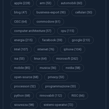
apple
(228)
arm
(53)
automobili
(60)
blog
(47)
business-export
(93)
cellulari
(50)
CISC
(64)
commodore
(61)
computer architecture
(57)
cpu
(115)
energia
(215)
facebook
(59)
google
(213)
Intel
(107)
internet
(76)
iphone
(104)
isa
(53)
linux
(64)
microsoft
(262)
mobile
(85)
musica
(56)
nvidia
(58)
open-source
(68)
privacy
(53)
processori
(52)
programmazione
(53)
python
(68)
rinnovabili
(112)
RISC
(66)
sicurezza
(98)
sistemi-operativi
(72)