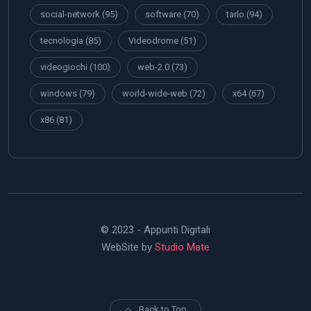
social-network
(95)
software
(70)
tarlo
(94)
tecnologia
(85)
Videodrome
(51)
videogiochi
(100)
web-2.0
(73)
windows
(79)
world-wide-web
(72)
x64
(67)
x86
(81)
© 2023 - Appunti Digitali
WebSite by
Studio Mate
Back to Top