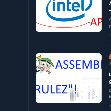
A
p
2
E
h