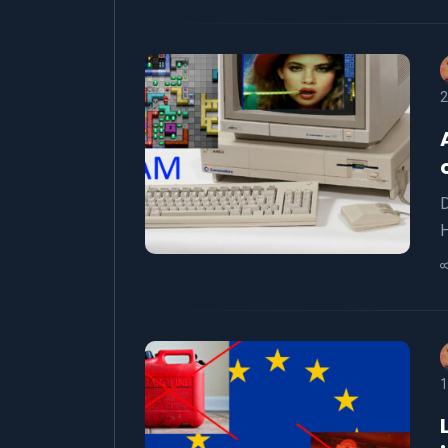
2
D
H
1