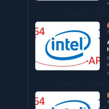
7
S
b
5