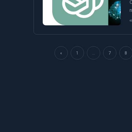
C
n
«
1
…
7
8