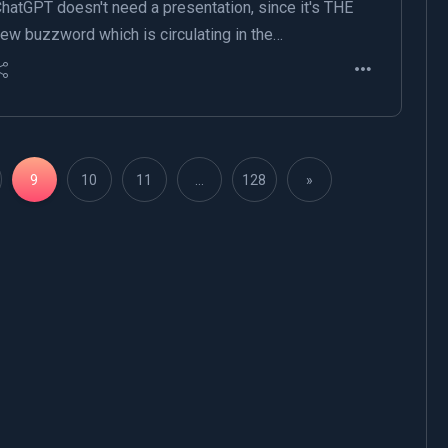
hatGPT doesn't need a presentation, since it's THE
ew buzzword which is circulating in the…
9
10
11
…
128
»