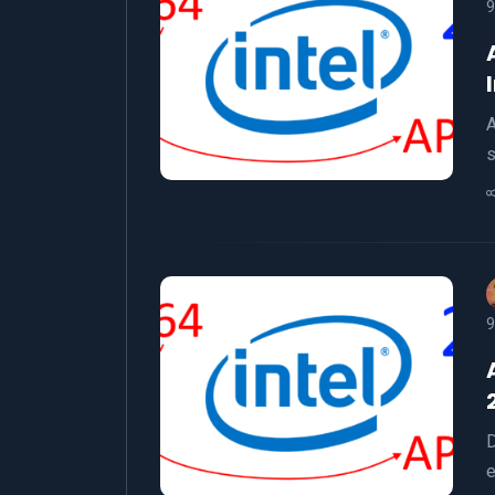
9
A
s
9
D
e