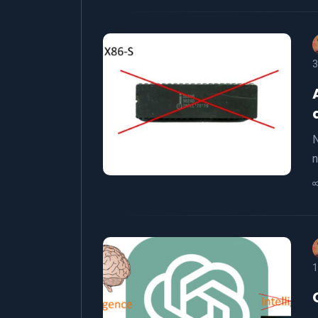
3
N
n
1