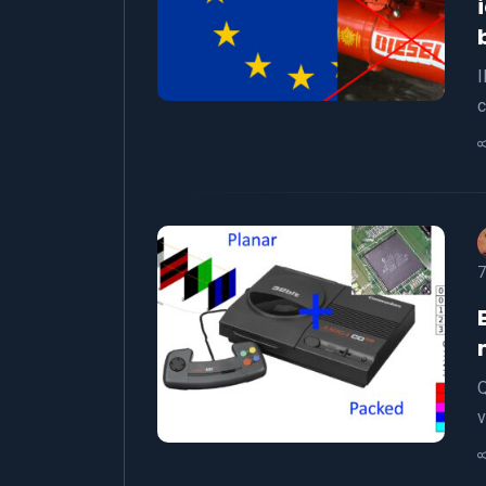
I
c
7
Q
v