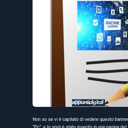
Non so se vi è capitato di vedere questo banner i
“Pc”, e lo spot è stato inserito in una pagina del