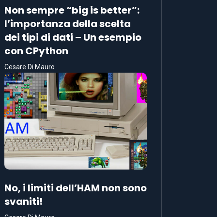
Non sempre “big is better”:
l’importanza della scelta
dei tipi di dati – Un esempio
con CPython
Cesare Di Mauro
No, i limiti dell’HAM non sono
svaniti!