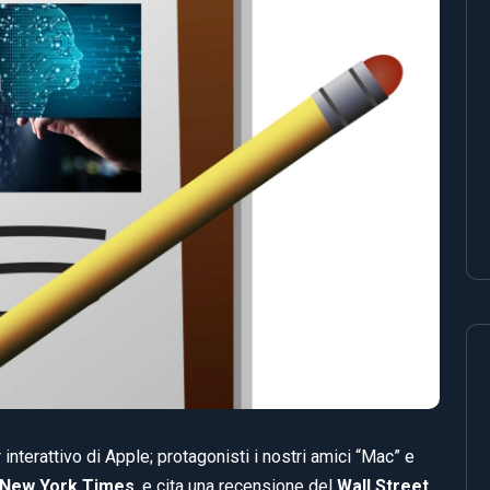
nterattivo di Apple; protagonisti i nostri amici “Mac” e
New York Times
, e cita una recensione del
Wall Street