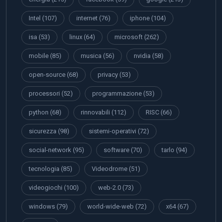
Intel
(107)
internet
(76)
iphone
(104)
isa
(53)
linux
(64)
microsoft
(262)
mobile
(85)
musica
(56)
nvidia
(58)
open-source
(68)
privacy
(53)
processori
(52)
programmazione
(53)
python
(68)
rinnovabili
(112)
RISC
(66)
sicurezza
(98)
sistemi-operativi
(72)
social-network
(95)
software
(70)
tarlo
(94)
tecnologia
(85)
Videodrome
(51)
videogiochi
(100)
web-2.0
(73)
windows
(79)
world-wide-web
(72)
x64
(67)