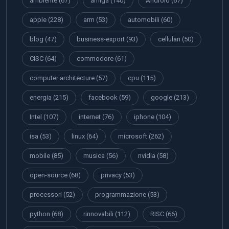
ambiente
(67)
amiga
(140)
Android
(67)
apple
(228)
arm
(53)
automobili
(60)
blog
(47)
business-export
(93)
cellulari
(50)
CISC
(64)
commodore
(61)
computer architecture
(57)
cpu
(115)
energia
(215)
facebook
(59)
google
(213)
Intel
(107)
internet
(76)
iphone
(104)
isa
(53)
linux
(64)
microsoft
(262)
mobile
(85)
musica
(56)
nvidia
(58)
open-source
(68)
privacy
(53)
processori
(52)
programmazione
(53)
python
(68)
rinnovabili
(112)
RISC
(66)