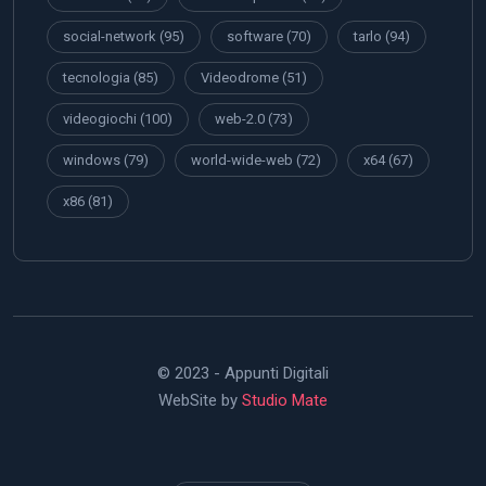
social-network
(95)
software
(70)
tarlo
(94)
tecnologia
(85)
Videodrome
(51)
videogiochi
(100)
web-2.0
(73)
windows
(79)
world-wide-web
(72)
x64
(67)
x86
(81)
© 2023 - Appunti Digitali
WebSite by
Studio Mate