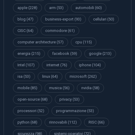
apple
(228)
arm
(53)
automobili
(60)
blog
(47)
business-export
(93)
cellulari
(50)
CISC
(64)
commodore
(61)
computer architecture
(57)
cpu
(115)
energia
(215)
facebook
(59)
google
(213)
Intel
(107)
internet
(76)
iphone
(104)
isa
(53)
linux
(64)
microsoft
(262)
mobile
(85)
musica
(56)
nvidia
(58)
open-source
(68)
privacy
(53)
processori
(52)
programmazione
(53)
python
(68)
rinnovabili
(112)
RISC
(66)
sicurezza
(98)
sistemi-operativi
(72)