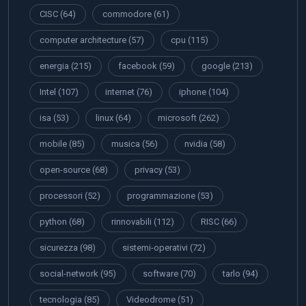
CISC
(64)
commodore
(61)
computer architecture
(57)
cpu
(115)
energia
(215)
facebook
(59)
google
(213)
Intel
(107)
internet
(76)
iphone
(104)
isa
(53)
linux
(64)
microsoft
(262)
mobile
(85)
musica
(56)
nvidia
(58)
open-source
(68)
privacy
(53)
processori
(52)
programmazione
(53)
python
(68)
rinnovabili
(112)
RISC
(66)
sicurezza
(98)
sistemi-operativi
(72)
social-network
(95)
software
(70)
tarlo
(94)
tecnologia
(85)
Videodrome
(51)