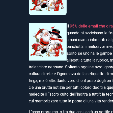
Il
95% delle email che gi
quando si avvicinano le fe
umani siamo intimoriti dal p
banchetti, i mailserver i
solito se uno ha le gambe 
allegati a tutta la rubrica
tralasciare nessuno. Soltanto oggi ne avrò igno
cultura di rete e l’ignoranza della netiquette di 
larga, ma è altrettanto vero che il peso degli orr
c’è una brutta notizia per tutti coloro dediti a 
maledite il “sacro culto dell’inoltra a tutti”:
la tecn
cui memorizzare tutta la posta di una vita rende
L’anno prossimo, o fra due anni, sarà un sottile 