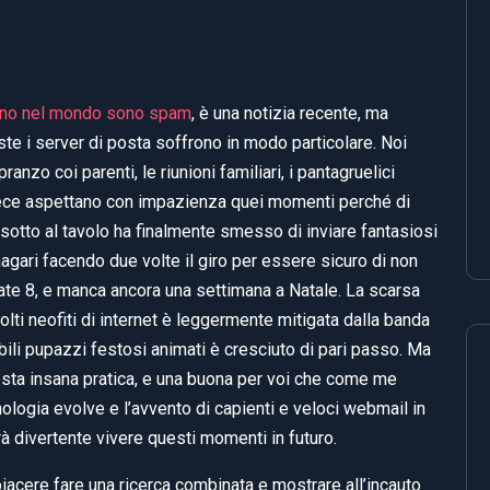
rano nel mondo sono spam
, è una notizia recente, ma
ste i server di posta soffrono in modo particolare. Noi
ranzo coi parenti, le riunioni familiari, i pantagruelici
nvece aspettano con impazienza quei momenti perché di
sotto al tavolo ha finalmente smesso di inviare fantasiosi
, magari facendo due volte il giro per essere sicuro di non
rate 8, e manca ancora una settimana a Natale. La scarsa
molti neofiti di internet è leggermente mitigata dalla banda
ibili pupazzi festosi animati è cresciuto di pari passo. Ma
questa insana pratica, e una buona per voi che come me
ologia evolve e l’avvento di capienti e veloci webmail in
rà divertente vivere questi momenti in futuro.
piacere fare una ricerca combinata e mostrare all’incauto