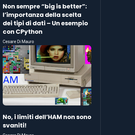
Non sempre “big is better”:
l’importanza della scelta
dei tipi di dati – Un esempio
con CPython
Cesare Di Mauro
No, i limiti dell’HAM non sono
svaniti!