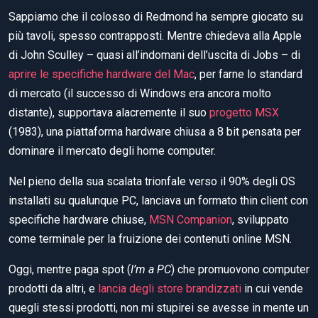
Sappiamo che il colosso di Redmond ha sempre giocato su
più tavoli, spesso contrapposti. Mentre chiedeva alla Apple
di John Sculley – quasi all’indomani dell’uscita di Jobs – di
aprire le specifiche hardware del Mac
, per farne lo standard
di mercato (il successo di Windows era ancora molto
distante), supportava alacremente il suo
progetto MSX
(1983), una piattaforma hardware chiusa a 8 bit pensata per
dominare il mercato degli home computer.
Nel pieno della sua scalata trionfale verso il 90% degli OS
installati su qualunque PC, lanciava un formato thin client con
specifiche hardware chiuse,
MSN Companion
, sviluppato
come terminale per la fruizione dei contenuti online MSN.
Oggi, mentre paga spot (
I’m a PC
) che promuovono computer
prodotti da altri, e
lancia degli store brandizzati
in cui vende
quegli stessi prodotti, non mi stupirei se avesse in mente un