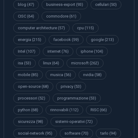
blog
(47)
business-export
(93)
cellulari
(50)
CISC
(64)
commodore
(61)
computer architecture
(57)
cpu
(115)
energia
(215)
facebook
(59)
google
(213)
Intel
(107)
internet
(76)
iphone
(104)
isa
(53)
linux
(64)
microsoft
(262)
mobile
(85)
musica
(56)
nvidia
(58)
open-source
(68)
privacy
(53)
processori
(52)
programmazione
(53)
python
(68)
rinnovabili
(112)
RISC
(66)
sicurezza
(98)
sistemi-operativi
(72)
social-network
(95)
software
(70)
tarlo
(94)