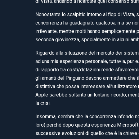
di Vista, andando a ricercare quel consenso suffici
Nonostante lo scalpitio intorno al flop di Vista,
concorrenza ha guadagnato qualcosa, ma se non 
irrilevante, mentre molti hanno semplicemente p
seconda giovinezza, specialmente in alcuni amb
Riguardo alla situazione del mercato dei sistemi
ad una mia esperienza personale, tuttavia, pur 
di rapporto tra costi/dotazioni rende sfavorevol
gli amanti del Pinguino devono ammettere che i
distintiva che possa interessare all’utilizzator
Apple sarebbe soltanto un lontano ricordo, men
la crisi.
Insomma, sembra che la concorrenza infondo non 
loro) perché dopo questa esperienza Microsoft non
successive evoluzioni di quello che è la chiave d