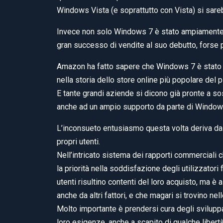
Windows Vista (e soprattutto con Vista) si sareb
Invece non solo Windows 7 è stato ampiamente 
gran successo di vendite al suo debutto, forse p
Amazon ha fatto sapere che Windows 7 è stato i
nella storia dello store online più popolare del p
E tante grandi aziende si dicono già pronte a so
anche ad un ampio supporto da parte di Windows
L’inconsueto entusiasmo questa volta deriva da 
propri utenti.
Nell’intricato sistema dei rapporti commercial
la priorità nella soddisfazione degli utilizzatori
utenti risultino contenti del loro acquisto, ma è 
anche da altri fattori, e che magari si trovino ne
Molto importante è prendersi cura degli sviluppa
loro esigenze, anche a scapito di qualche libertà 