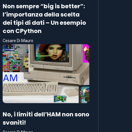
Non sempre “big is better”:
l’importanza della scelta
dei tipi di dati – Un esempio
con CPython
Cesare Di Mauro
No, i limiti dell’HAM non sono
svaniti!