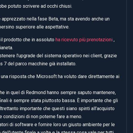
be potuto scrivere ad occhi chiusi.
apprezzato nella fase Beta, ma sta avendo anche un
ersino superiore alle aspettative.
l prodotto che in assoluto
ha ricevuto più prenotazioni
,
ianeta.
stenere l’upgrade del sistema operativo nei client, grazie
 7 del parco macchine già installato.
una risposta che Microsoft ha voluto dare direttamente ai
i che in quel di Redmond hanno sempre saputo mantenere,
 finali è sempre stata piuttosto bassa. È importante che gli
altrettanto importante che questi siano spinti all’acquisto
lle condizioni di non poterne fare a meno.
tori di software e fornire loro un giusto ambiente per le
dell’utente finale a volte e la stessa cosa vale per tutti