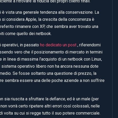
ente a ritrovare la fiducia dei propri clienti finali.
 si è vista una generale tendenza alla conservazione. La
si considera Apple, la crescita della concorrenza è
referito rimanere con XP, che sembra aver trovato una
iti come quello dei netbook.
 operativi, in passato
ho dedicato un post
, riferendomi
essendo vero che il posizionamento di mercato in termini
e in linea di massima l’acquisto di un netbook con Linux,
l sistema operativo libero non ha ancora nessuna dote
e medio. Se fosse soltanto una questione di prezzo, la
tre sembra essere una delle poche aziende a non soffrire
sia riuscita a sfruttare la
defiance
, ed è un male (per
 vorrà certo ripetere altri errori così colossali, nelle
i volta su cui si regge tutto il suo potere commerciale.