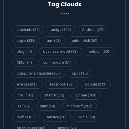
Tag Clouds
ambiente
(67)
amiga
(140)
Android
(67)
apple
(228)
arm
(53)
automobili
(60)
blog
(47)
business-export
(93)
cellulari
(50)
CISC
(64)
commodore
(61)
computer architecture
(57)
cpu
(115)
energia
(215)
facebook
(59)
google
(213)
Intel
(107)
internet
(76)
iphone
(104)
isa
(53)
linux
(64)
microsoft
(262)
mobile
(85)
musica
(56)
nvidia
(58)
open-source
(68)
privacy
(53)