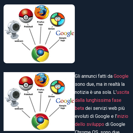
Gli annunci fatti da
Google
sono due, ma in realtà la
notizia è una sola. L’
uscita
dalla lunghissima fase
beta
dei servizi web più
evoluti di Google e l’
inizio
dello sviluppo
di Google
Chrome OS, sono due