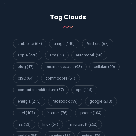
Tag Clouds
ambiente
(67)
amiga
(140)
Android
(67)
apple
(228)
arm
(53)
automobili
(60)
blog
(47)
business-export
(93)
cellulari
(50)
CISC
(64)
commodore
(61)
computer architecture
(57)
cpu
(115)
energia
(215)
facebook
(59)
google
(213)
Intel
(107)
internet
(76)
iphone
(104)
isa
(53)
linux
(64)
microsoft
(262)
mobile
(85)
musica
(56)
nvidia
(58)