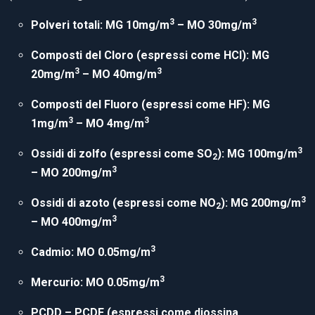
3
3
P
olveri totali: MG 10mg/m
– MO 30mg/m
Composti del Cloro (espressi come HCl): MG
3
3
20mg/m
– MO 40mg/m
Composti del Fluoro (espressi come HF): MG
3
3
1mg/m
– MO 4mg/m
3
Ossidi di zolfo (espressi come SO
): MG 100mg/m
2
3
– MO 200mg/m
3
Ossidi di azoto (espressi come NO
): MG 200mg/m
2
3
– MO 400mg/m
3
Cadmio: MO 0.05mg/m
3
Mercurio: MO 0.05mg/m
PCDD – PCDF (espressi come diossina