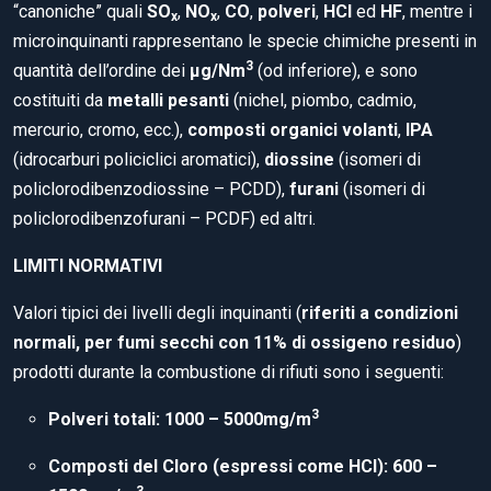
“canoniche” quali
SO
,
NO
,
CO
,
polveri
,
HCl
ed
HF
, mentre i
x
x
microinquinanti rappresentano le specie chimiche presenti in
3
quantità dell’ordine dei
µg/Nm
(od inferiore), e sono
costituiti da
metalli pesanti
(nichel, piombo, cadmio,
mercurio, cromo, ecc.),
composti organici volanti
,
IPA
(idrocarburi policiclici aromatici),
diossine
(isomeri di
policlorodibenzodiossine – PCDD),
furani
(isomeri di
policlorodibenzofurani – PCDF) ed altri.
LIMITI NORMATIVI
Valori tipici dei livelli degli inquinanti (
riferiti a condizioni
normali, per fumi secchi con 11% di ossigeno residuo
)
prodotti durante la combustione di rifiuti sono i seguenti:
3
Polveri totali: 1000 – 5000mg/m
Composti del Cloro (espressi come HCl): 600 –