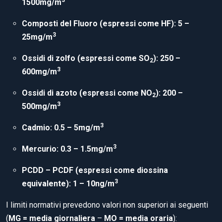
3
1500mg/m
Composti del Fluoro (espressi come HF): 5 –
3
25mg/m
Ossidi di zolfo (espressi come SO
): 250 –
2
3
600mg/m
Ossidi di azoto (espressi come NO
): 200 –
2
3
500mg/m
3
Cadmio: 0.5 – 5mg/m
3
Mercurio: 0.3 – 1.5mg/m
PCDD – PCDF (espressi come diossina
3
equivalente): 1 – 10ng/m
I limiti normativi prevedono valori non superiori ai seguenti
(
MG = media giornaliera
–
MO = media oraria
):