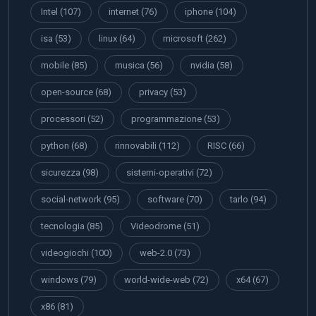
Intel
(107)
internet
(76)
iphone
(104)
isa
(53)
linux
(64)
microsoft
(262)
mobile
(85)
musica
(56)
nvidia
(58)
open-source
(68)
privacy
(53)
processori
(52)
programmazione
(53)
python
(68)
rinnovabili
(112)
RISC
(66)
sicurezza
(98)
sistemi-operativi
(72)
social-network
(95)
software
(70)
tarlo
(94)
tecnologia
(85)
Videodrome
(51)
videogiochi
(100)
web-2.0
(73)
windows
(79)
world-wide-web
(72)
x64
(67)
x86
(81)