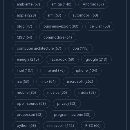
ambiente
(67)
amiga
(140)
Android
(67)
apple
(228)
arm
(53)
automobili
(60)
blog
(47)
business-export
(93)
cellulari
(50)
CISC
(64)
commodore
(61)
computer architecture
(57)
cpu
(115)
energia
(215)
facebook
(59)
google
(213)
Intel
(107)
internet
(76)
iphone
(104)
isa
(53)
linux
(64)
microsoft
(262)
mobile
(85)
musica
(56)
nvidia
(58)
open-source
(68)
privacy
(53)
processori
(52)
programmazione
(53)
python
(68)
rinnovabili
(112)
RISC
(66)