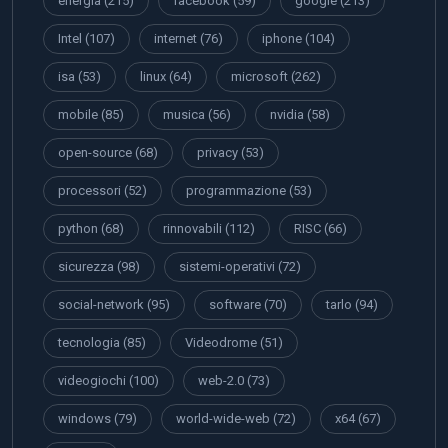
energia
(215)
facebook
(59)
google
(213)
Intel
(107)
internet
(76)
iphone
(104)
isa
(53)
linux
(64)
microsoft
(262)
mobile
(85)
musica
(56)
nvidia
(58)
open-source
(68)
privacy
(53)
processori
(52)
programmazione
(53)
python
(68)
rinnovabili
(112)
RISC
(66)
sicurezza
(98)
sistemi-operativi
(72)
social-network
(95)
software
(70)
tarlo
(94)
tecnologia
(85)
Videodrome
(51)
videogiochi
(100)
web-2.0
(73)
windows
(79)
world-wide-web
(72)
x64
(67)