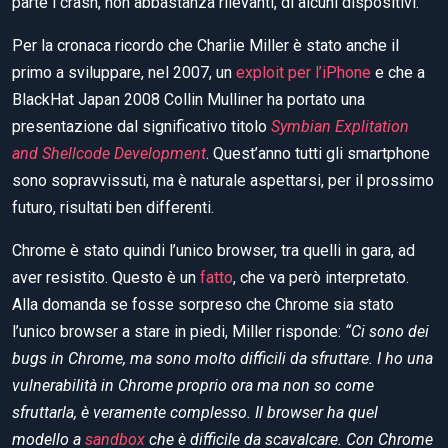
parte i crash, non abbastanza rilevanti, di alcuni dispositivi.
Per la cronaca ricordo che Charlie Miller è stato anche il
primo a sviluppare, nel 2007, un
exploit per l’iPhone
e che a
BlackHat Japan 2008 Collin Mulliner ha portato una
presentazione dal significativo titolo
Symbian Explitation
and Shellcode Development
. Quest’anno tutti gli smartphone
sono sopravvissuti, ma è naturale aspettarsi, per il prossimo
futuro, risultati ben differenti.
Chrome è stato quindi l’unico browser, tra quelli in gara, ad
aver resistito. Questo è un
fatto
, che va però interpretato.
Alla domanda se fosse sorpreso che Chrome sia stato
l’unico browser a stare in piedi, Miller risponde:
“Ci sono dei
bugs in Chrome, ma sono molto difficili da sfruttare. I ho una
vulnerabilità in Chrome proprio ora ma non so come
sfruttarla, è veramente complesso. Il browser ha quel
modello a
sandbox
che è difficile da scavalcare. Con Chrome