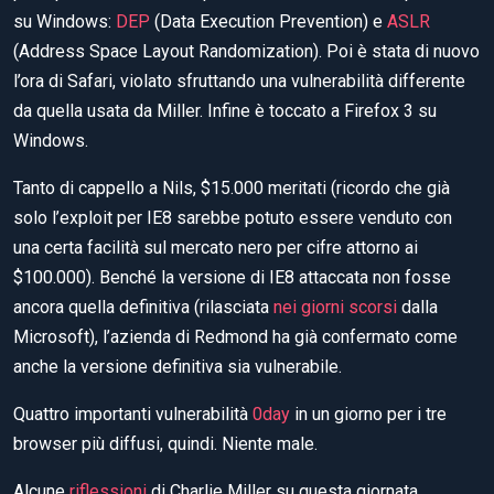
su Windows:
DEP
(Data Execution Prevention) e
ASLR
(Address Space Layout Randomization). Poi è stata di nuovo
l’ora di Safari, violato sfruttando una vulnerabilità differente
da quella usata da Miller. Infine è toccato a Firefox 3 su
Windows.
Tanto di cappello a Nils, $15.000 meritati (ricordo che già
solo l’exploit per IE8 sarebbe potuto essere venduto con
una certa facilità sul mercato nero per cifre attorno ai
$100.000). Benché la versione di IE8 attaccata non fosse
ancora quella definitiva (rilasciata
nei giorni scorsi
dalla
Microsoft), l’azienda di Redmond ha già confermato come
anche la versione definitiva sia vulnerabile.
Quattro importanti vulnerabilità
0day
in un giorno per i tre
browser più diffusi, quindi. Niente male.
Alcune
riflessioni
di Charlie Miller su questa giornata