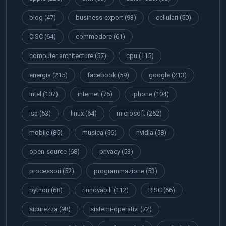
blog
(47)
business-export
(93)
cellulari
(50)
CISC
(64)
commodore
(61)
computer architecture
(57)
cpu
(115)
energia
(215)
facebook
(59)
google
(213)
Intel
(107)
internet
(76)
iphone
(104)
isa
(53)
linux
(64)
microsoft
(262)
mobile
(85)
musica
(56)
nvidia
(58)
open-source
(68)
privacy
(53)
processori
(52)
programmazione
(53)
python
(68)
rinnovabili
(112)
RISC
(66)
sicurezza
(98)
sistemi-operativi
(72)