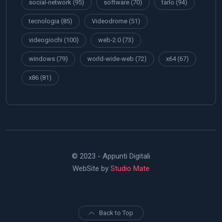
social-network
(95)
software
(70)
tarlo
(94)
tecnologia
(85)
Videodrome
(51)
videogiochi
(100)
web-2.0
(73)
windows
(79)
world-wide-web
(72)
x64
(67)
x86
(81)
© 2023 - Appunti Digitali
WebSite by
Studio Mate
Back to Top