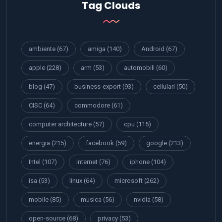
Tag Clouds
ambiente
(67)
amiga
(140)
Android
(67)
apple
(228)
arm
(53)
automobili
(60)
blog
(47)
business-export
(93)
cellulari
(50)
CISC
(64)
commodore
(61)
computer architecture
(57)
cpu
(115)
energia
(215)
facebook
(59)
google
(213)
Intel
(107)
internet
(76)
iphone
(104)
isa
(53)
linux
(64)
microsoft
(262)
mobile
(85)
musica
(56)
nvidia
(58)
open-source
(68)
privacy
(53)