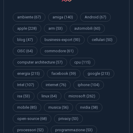
ambiente
(67)
amiga
(140)
Android
(67)
apple
(228)
arm
(53)
automobili
(60)
blog
(47)
business-export
(93)
cellulari
(50)
CISC
(64)
commodore
(61)
computer architecture
(57)
cpu
(115)
energia
(215)
facebook
(59)
google
(213)
Intel
(107)
internet
(76)
iphone
(104)
isa
(53)
linux
(64)
microsoft
(262)
mobile
(85)
musica
(56)
nvidia
(58)
open-source
(68)
privacy
(53)
processori
(52)
programmazione
(53)