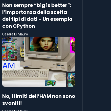
Non sempre “big is better”:
l’importanza della scelta
dei tipi di dati – Un esempio
con CPython
Cesare Di Mauro
No, i limiti dell’HAM non sono
svaniti!