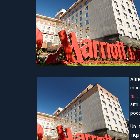
Altr
mond
fa
, 
altr
poco
Un 
inqu