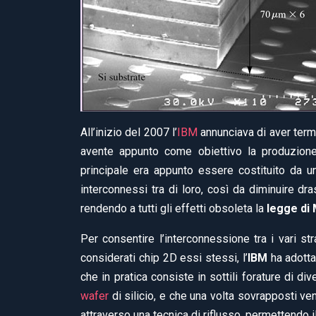
All’inizio del 2007 l’
IBM
annunciava di aver termi
avente appunto come obiettivo la produzione i
principale era appunto essere costituito da una
interconnessi tra di loro, così da diminuire dr
rendendo a tutti gli effetti obsoleta la
legge di
Per consentire l’interconnessione tra i vari st
considerati chip 2D essi stessi, l’
IBM
ha adotta
che in pratica consiste in sottili forature di d
wafer
di silicio, e che una volta sovrapposti v
attraverso una tecnica di riflusso, permettendo il 