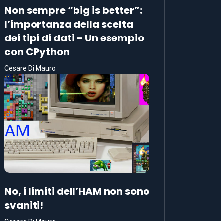
Non sempre “big is better”:
l’importanza della scelta
dei tipi di dati – Un esempio
con CPython
Cesare Di Mauro
No, i limiti dell’HAM non sono
svaniti!