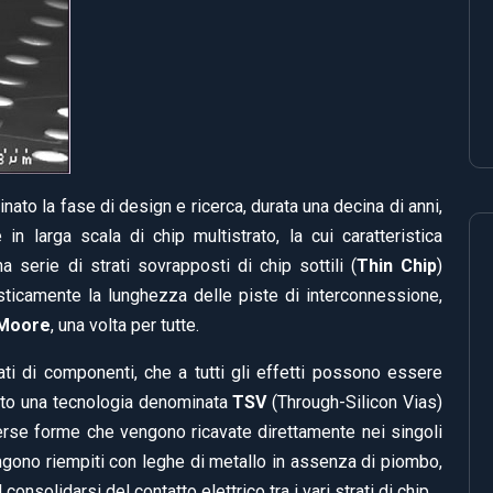
nato la fase di design e ricerca, durata una decina di anni,
n larga scala di chip multistrato, la cui caratteristica
 serie di strati sovrapposti di chip sottili (
Thin Chip
)
asticamente la lunghezza delle piste di interconnessione,
 Moore
, una volta per tutte.
rati di componenti, che a tutti gli effetti possono essere
to una tecnologia denominata
TSV
(Through-Silicon Vias)
iverse forme che vengono ricavate direttamente nei singoli
engono riempiti con leghe di metallo in assenza di piombo,
consolidarsi del contatto elettrico tra i vari strati di chip.