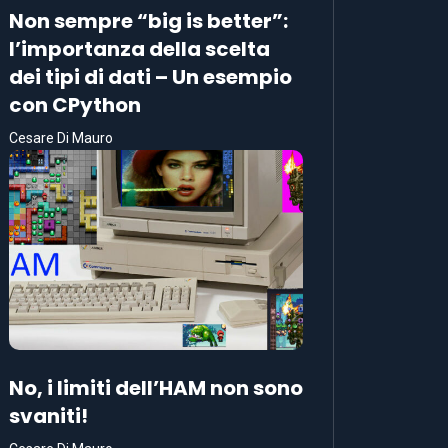
Non sempre “big is better”:
l’importanza della scelta
dei tipi di dati – Un esempio
con CPython
Cesare Di Mauro
No, i limiti dell’HAM non sono
svaniti!